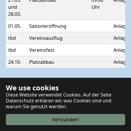
und
Uhr
28.03.
01.05.
Saisoneröffnung
Anlage 
tbd
Vereinsausflug
Anlage 
tbd
Vereinsfest
Anlage 
24.10.
Platzabbau
Anlage 
We use cookies
Diese Website verwendet Cookies. Auf der Seite
Impressum
und
Datenschutz
.
Datenschutz erklären wir, was Cookies sind und
warum Sie genutzt werden.
Facebook
Verstanden!