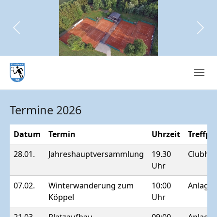
Previous
Next
Skip to main navigation
Skip to main content
Skip to page footer
Termine 2026
Datum
Termin
Uhrzeit
Treffpu
28.01.
Jahreshauptversammlung
19.30
Clubha
Uhr
07.02.
Winterwanderung zum
10:00
Anlage 
Köppel
Uhr
21.03.
Platzaufbau
09:00
Anlage 